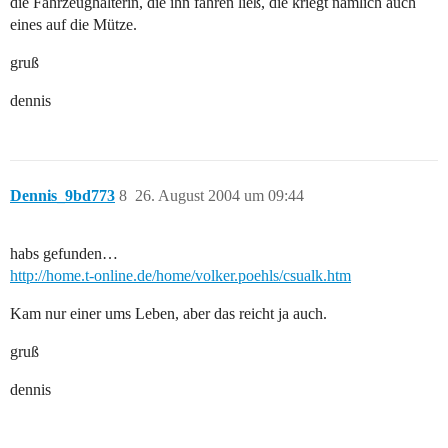
die Fahrzeughalterin, die ihn fahren ließ, die kriegt nämlich auch
eines auf die Mütze.
gruß
dennis
Dennis_9bd773
8
26. August 2004 um 09:44
habs gefunden…
http://home.t-online.de/home/volker.poehls/csualk.htm
Kam nur einer ums Leben, aber das reicht ja auch.
gruß
dennis