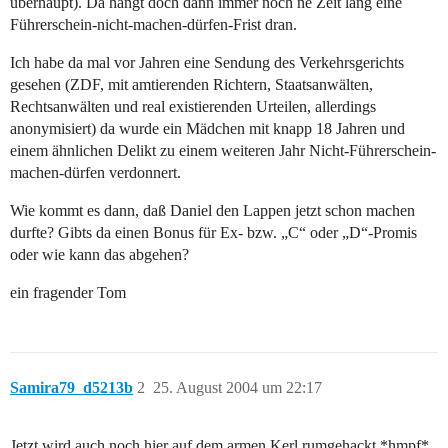
überhaupt). Da hängt doch dann immer noch ne Zeit lang eine
Führerschein-nicht-machen-dürfen-Frist dran.
Ich habe da mal vor Jahren eine Sendung des Verkehrsgerichts
gesehen (ZDF, mit amtierenden Richtern, Staatsanwälten,
Rechtsanwälten und real existierenden Urteilen, allerdings
anonymisiert) da wurde ein Mädchen mit knapp 18 Jahren und
einem ähnlichen Delikt zu einem weiteren Jahr Nicht-Führerschein-
machen-dürfen verdonnert.
Wie kommt es dann, daß Daniel den Lappen jetzt schon machen
durfte? Gibts da einen Bonus für Ex- bzw. „C“ oder „D“-Promis
oder wie kann das abgehen?
ein fragender Tom
Samira79_d5213b
2
25. August 2004 um 22:17
Jetzt wird auch noch hier auf dem armen Kerl rumgehackt *hmpf*