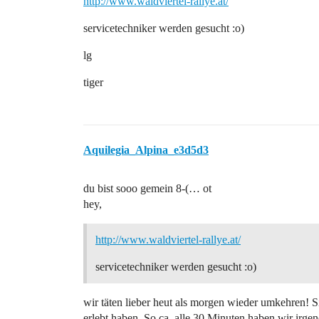
http://www.waldviertel-rallye.at/
servicetechniker werden gesucht :o)
lg
tiger
Aquilegia_Alpina_e3d5d3
du bist sooo gemein 8-(… ot
hey,
http://www.waldviertel-rallye.at/
servicetechniker werden gesucht :o)
wir täten lieber heut als morgen wieder umkehren! 
erlebt haben. So ca. alle 30 Minuten haben wir irge