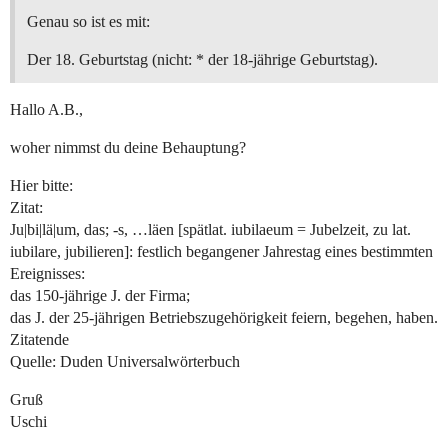
Genau so ist es mit:
Der 18. Geburtstag (nicht: * der 18-jährige Geburtstag).
Hallo A.B.,
woher nimmst du deine Behauptung?
Hier bitte:
Zitat:
Ju|bi|lä|um, das; -s, …läen [spätlat. iubilaeum = Jubelzeit, zu lat.
iubilare, jubilieren]: festlich begangener Jahrestag eines bestimmten
Ereignisses:
das 150-jährige J. der Firma;
das J. der 25-jährigen Betriebszugehörigkeit feiern, begehen, haben.
Zitatende
Quelle: Duden Universalwörterbuch
Gruß
Uschi