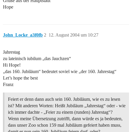
Grüße aus der Hauptstadt
Hope
John_Locke_a3f0fb
2
12. August 2004 um 10:27
Jahrestag
zu lateinisch iubilum „das Jauchzen“
Hi Hope!
„das 160. Jubiläum“ bedeutet soviel wie „der 160. Jahrestag“
Let’s hope the best
Franz
Feiert er denn dann auch sein 160. Jubiläum, wie es zu lesen
ist? Mit anderen Worten: Heißt Jubiläum „Jahrestag“ oder - wie
ich immer dachte - „Feier zu einem (runden) Jahrestag“?
Wenn meine Übersetzung zutrifft, dann würde es ja bedeuten,
dass unser Zoo schon 159 mal Jubiläum gefeiert haben muss,
damit er nun sein 160. Jubiläum feiern darf, oder?