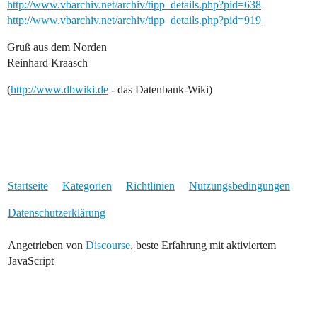
http://www.vbarchiv.net/archiv/tipp_details.php?pid=638
http://www.vbarchiv.net/archiv/tipp_details.php?pid=919
Gruß aus dem Norden
Reinhard Kraasch
(
http://www.dbwiki.de
- das Datenbank-Wiki)
Startseite
Kategorien
Richtlinien
Nutzungsbedingungen
Datenschutzerklärung
Angetrieben von
Discourse
, beste Erfahrung mit aktiviertem
JavaScript