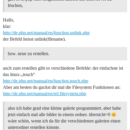
löschen,
Hallo,
klar:
http://de.php.net/manual/en/function.unlink.php
der Befehl heisst unlink(filename).
bzw. neue zu erstellen.
auch zum erstellen gibt es verschiedene Befehle: der einfachste ist
das linux-„touch“
http://de.php.net/manual/en/function.touch.php
Aber am besten du guckst dir mal die Filesystem Funktionen an:
http://de.php.net/manual/en/ref.filesystem.php
also ich habe grad eine kleine galerie programmiert. aber habe
jetzt einfach mal alle bilder in einem ordner. übersicht=0
wäre schön, wenn ich da für die verschiedenen galerien einen
unterordner erstellen könnte.