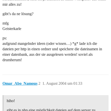
mir alles zu!
gibt’s da ne lösung?
mfg
Geisterkarle
ps:
aufgrund mangelnder ideen (oder wissen…) *g* lade ich die
dateien per http in einen ordner und speichere die dateinamen in
einer datenbank, aus der sie ausgelesen werden! soviel als
drumherum!
Omar_Abo_Namous
2
1. August 2004 um 01:33
hiho!
gibt es in php eine möglichkeit dateien auf dem server zu