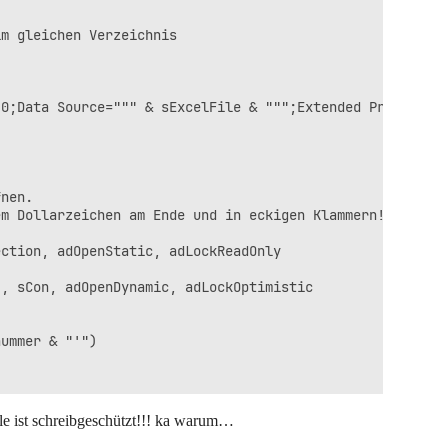
m gleichen Verzeichnis

0;Data Source=""" & sExcelFile & """;Extended Properties
nen.

m Dollarzeichen am Ende und in eckigen Klammern!!

ction, adOpenStatic, adLockReadOnly

, sCon, adOpenDynamic, adLockOptimistic

ummer & "'")

le ist schreibgeschützt!!! ka warum…