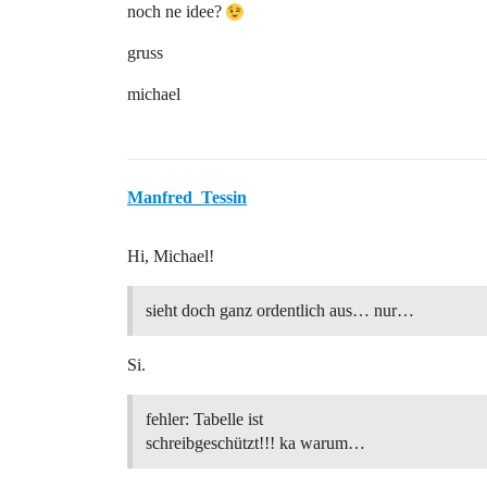
 Set rs = Nothing

noch ne idee?
 LeseExcel = Null

gruss
michael
Manfred_Tessin
Hi, Michael!
sieht doch ganz ordentlich aus… nur…
Si.
fehler: Tabelle ist
schreibgeschützt!!! ka warum…