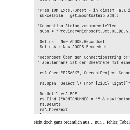
'Pfad zum Excel-Sheet - in diesem Fall i
 sExcelFile = getImportdateipfadH()

'Connection-String zusammenstellen.

 sCon = "Provider=Microsoft.Jet.OLEDB.4.
 Set rs = New ADODB.Recordset

 Set rsA = New ADODB.Recordset

'Recordset über den Connectionstring öff
'Tabellenname ist der Sheetname mit eine
 rsA.Open "F236GK", CurrentProject.Conne
 rs.Open "Select \* From [ZiBi\_light$]"
 Do Until rsA.EOF

 rs.Find ("KONTONUMMER = '" & rsA!Konton
 rs.Delete

 rsA.MoveNext

 Loop

sieht doch ganz ordentlich aus… nur… fehler: Tabel
 rs.Close
