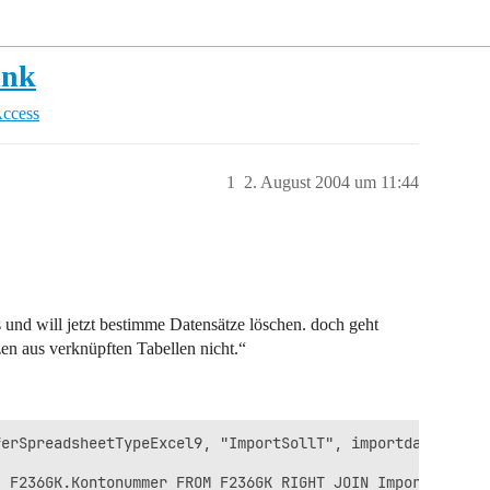
ink
Access
1
2. August 2004 um 11:44
s und will jetzt bestimme Datensätze löschen. doch geht
en aus verknüpften Tabellen nicht.“
erSpreadsheetTypeExcel9, "ImportSollT", importdateiS, Tr
 F236GK.Kontonummer FROM F236GK RIGHT JOIN ImportSollT O