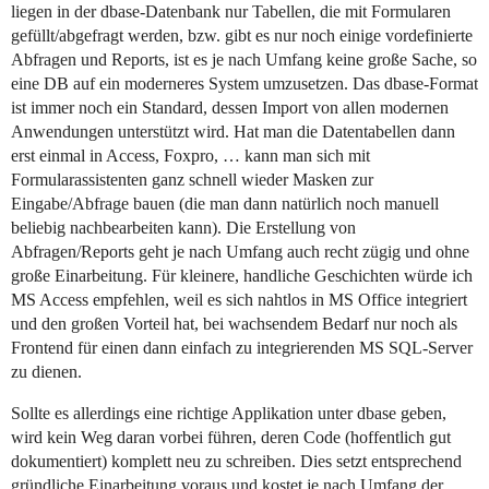
liegen in der dbase-Datenbank nur Tabellen, die mit Formularen
gefüllt/abgefragt werden, bzw. gibt es nur noch einige vordefinierte
Abfragen und Reports, ist es je nach Umfang keine große Sache, so
eine DB auf ein moderneres System umzusetzen. Das dbase-Format
ist immer noch ein Standard, dessen Import von allen modernen
Anwendungen unterstützt wird. Hat man die Datentabellen dann
erst einmal in Access, Foxpro, … kann man sich mit
Formularassistenten ganz schnell wieder Masken zur
Eingabe/Abfrage bauen (die man dann natürlich noch manuell
beliebig nachbearbeiten kann). Die Erstellung von
Abfragen/Reports geht je nach Umfang auch recht zügig und ohne
große Einarbeitung. Für kleinere, handliche Geschichten würde ich
MS Access empfehlen, weil es sich nahtlos in MS Office integriert
und den großen Vorteil hat, bei wachsendem Bedarf nur noch als
Frontend für einen dann einfach zu integrierenden MS SQL-Server
zu dienen.
Sollte es allerdings eine richtige Applikation unter dbase geben,
wird kein Weg daran vorbei führen, deren Code (hoffentlich gut
dokumentiert) komplett neu zu schreiben. Dies setzt entsprechend
gründliche Einarbeitung voraus und kostet je nach Umfang der