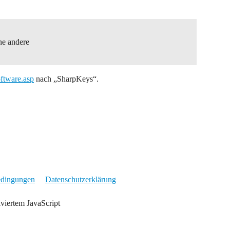
ne andere
oftware.asp
nach „SharpKeys“.
edingungen
Datenschutzerklärung
iviertem JavaScript