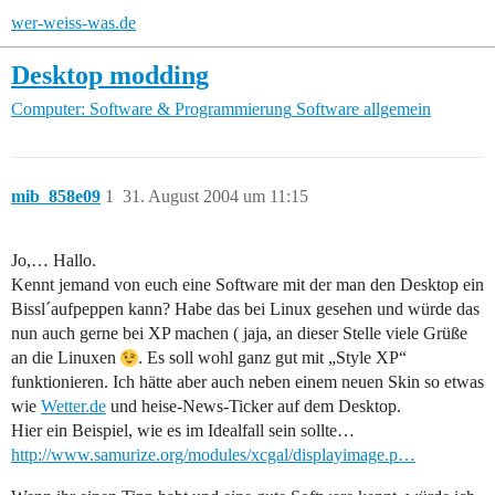
wer-weiss-was.de
Desktop modding
Computer: Software & Programmierung
Software allgemein
mib_858e09
1
31. August 2004 um 11:15
Jo,… Hallo.
Kennt jemand von euch eine Software mit der man den Desktop ein
Bissl´aufpeppen kann? Habe das bei Linux gesehen und würde das
nun auch gerne bei XP machen ( jaja, an dieser Stelle viele Grüße
an die Linuxen
. Es soll wohl ganz gut mit „Style XP“
funktionieren. Ich hätte aber auch neben einem neuen Skin so etwas
wie
Wetter.de
und heise-News-Ticker auf dem Desktop.
Hier ein Beispiel, wie es im Idealfall sein sollte…
http://www.samurize.org/modules/xcgal/displayimage.p…