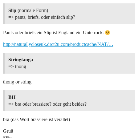
Slip
(normale Form)
=> pants, briefs, oder einfach slip?
Pants oder briefs ein Slip ist England ein Unterrock.
http://naturallycloseuk.drct2u.com/productcache/NAT/…
Stringtanga
=> thong
thong or string
BH
=> bra oder brassiere? oder geht beides?
bra (das Wort brassiere ist veraltet)
Gruß
Siân