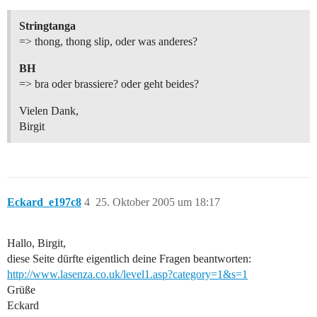
Stringtanga
=> thong, thong slip, oder was anderes?
BH
=> bra oder brassiere? oder geht beides?
Vielen Dank,
Birgit
Eckard_e197c8
4
25. Oktober 2005 um 18:17
Hallo, Birgit,
diese Seite dürfte eigentlich deine Fragen beantworten:
http://www.lasenza.co.uk/level1.asp?category=1&s=1
Grüße
Eckard