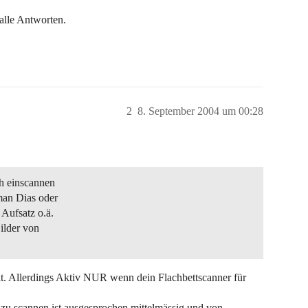
lle Antworten.
2
8. September 2004 um 00:28
h einscannen
man Dias oder
 Aufsatz o.ä.
ilder von
heit. Allerdings Aktiv NUR wenn dein Flachbettscanner für
zu scannen ist ausgesprochen mittelmässig und von