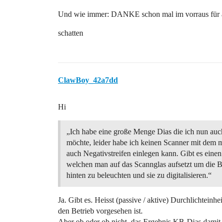
Und wie immer: DANKE schon mal im vorraus für a
schatten
ClawBoy_42a7dd
Hi
„Ich habe eine große Menge Dias die ich nun auc
möchte, leider habe ich keinen Scanner mit dem 
auch Negativstreifen einlegen kann. Gibt es einen
welchen man auf das Scannglas aufsetzt um die B
hinten zu beleuchten und sie zu digitalisieren.“
Ja. Gibt es. Heisst (passive / aktive) Durchlichtein
den Betrieb vorgesehen ist.
Aber ob oder ob nicht, das Ergebnis KB-Dias damit 