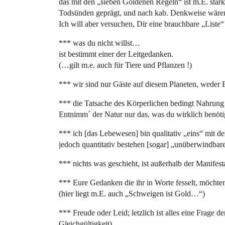
das mit den „sieben Goldenen Regeln“ ist m.E. stark
Todsünden geprägt, und nach kab. Denkweise wären
Ich will aber versuchen, Dir eine brauchbare „Liste
*** was du nicht willst…
ist bestimmt einer der Leitgedanken.
(…gilt m.e. auch für Tiere und Pflanzen !)
*** wir sind nur Gäste auf diesem Planeten, weder 
*** die Tatsache des Körperlichen bedingt Nahrung
Entnimm´ der Natur nur das, was du wirklich benöti
*** ich [das Lebewesen] bin qualitativ „eins“ mit de
jedoch quantitativ bestehen [sogar] „unüberwindbar
*** nichts was geschieht, ist außerhalb der Manifes
*** Eure Gedanken die ihr in Worte fesselt, möchte
(hier liegt m.E. auch „Schweigen ist Gold…“)
*** Freude oder Leid; letzlich ist alles eine Frage
Gleichgültigkeit).