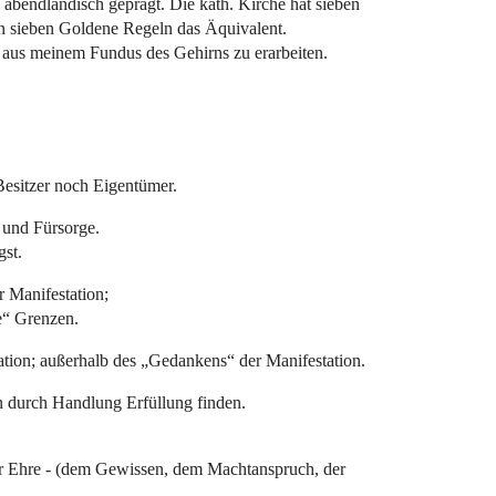
 abendländisch geprägt. Die kath. Kirche hat sieben
 sieben Goldene Regeln das Äquivalent.
“ aus meinem Fundus des Gehirns zu erarbeiten.
Besitzer noch Eigentümer.
 und Fürsorge.
gst.
r Manifestation;
e“ Grenzen.
tation; außerhalb des „Gedankens“ der Manifestation.
n durch Handlung Erfüllung finden.
 der Ehre - (dem Gewissen, dem Machtanspruch, der