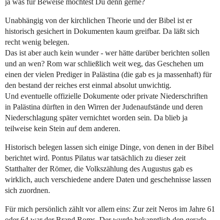
ja was für Beweise möchtest Du denn gerne?
Unabhängig von der kirchlichen Theorie und der Bibel ist er
historisch gesichert in Dokumenten kaum greifbar. Da läßt sich
recht wenig belegen.
Das ist aber auch kein wunder - wer hätte darüber berichten sollen
und an wen? Rom war schließlich weit weg, das Geschehen um
einen der vielen Prediger in Palästina (die gab es ja massenhaft) für
den bestand der reiches erst einmal absolut unwichtig.
Und eventuelle offizielle Dokumente oder private Niederschriften
in Palästina dürften in den Wirren der Judenaufstände und deren
Niederschlagung später vernichtet worden sein. Da blieb ja
teilweise kein Stein auf dem anderen.
Historisch belegen lassen sich einige Dinge, von denen in der Bibel
berichtet wird. Pontus Pilatus war tatsächlich zu dieser zeit
Statthalter der Römer, die Volkszählung des Augustus gab es
wirklich, auch verschiedene andere Daten und geschehnisse lassen
sich zuordnen.
Für mich persönlich zählt vor allem eins: Zur zeit Neros im Jahre 61
oder 64 war der Brand Roms. Der wurde bekanntlich den gerade