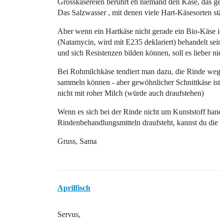
Grosskäsereien berührt eh niemand den Käse, das geh
Das Salzwasser , mit denen viele Hart-Käsesorten stä
Aber wenn ein Hartkäse nicht gerade ein Bio-Käse is
(Natamycin, wird mit E235 deklariert) behandelt se
und sich Resistenzen bilden können, soll es lieber n
Bei Rohmilchkäse tendiert man dazu, die Rinde wegz
sammeln können - aber gewöhnlicher Schnittkäse ist e
nicht mit roher Milch (würde auch draufstehen)
Wenn es sich bei der Rinde nicht um Kunststoff ha
Rindenbehandlungsmitteln draufsteht, kannst du die
Gruss, Sama
Aprilfisch
Servus,