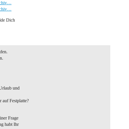
rchiv…
rchiv…
lde Dich
fen.
n.
 Urlaub und
auf Festplatte?
iner Frage
g habt Ihr