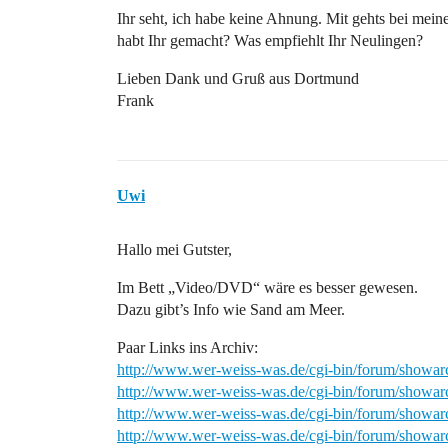
Ihr seht, ich habe keine Ahnung. Mit gehts bei mei
habt Ihr gemacht? Was empfiehlt Ihr Neulingen?
Lieben Dank und Gruß aus Dortmund
Frank
Uwi
Hallo mei Gutster,
Im Bett „Video/DVD“ wäre es besser gewesen.
Dazu gibt’s Info wie Sand am Meer.
Paar Links ins Archiv:
http://www.wer-weiss-was.de/cgi-bin/forum/showa
http://www.wer-weiss-was.de/cgi-bin/forum/showa
http://www.wer-weiss-was.de/cgi-bin/forum/showa
http://www.wer-weiss-was.de/cgi-bin/forum/showa