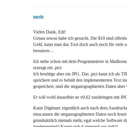
mesle
Vielen Dank, Edi!
Genau sowas habe ich gesucht. Die $10 sind offenba
Geld, kann man das Tool doch auch noch für viele 
benutzen…
Ich stehe schon mit dem Programmierer in Mailkont
erzeugt ein .pict
Ich benötige aber ein JPG. Das .pict kann ich als T
speichern und es behält den implementierten Text in
gespeichert, sind die steganographierten Daten ab
Er will wohl daraufhin ne v0.62 rausbringen mit JP
Kann Digimarc eigentlich auch nach dem Ausdruck
einscannen die steganographierten Daten noch lesen
grundsätzlich niemals mehr, egal welche Software d
implementiert? Kennt sich d ajemand aus (edi)?