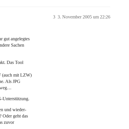
3
3. November 2005 um 22:26
r gut angelegtes
andere Sachen
akt. Das Tool
IF (auch mit LZW)
ne. Als JPG
er weg…
G-Unterstützung.
en und wieder-
? Oder geht das
as zuvor