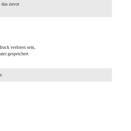
e das zuvor
ruck verloren sein,
tei gespeichert
e.