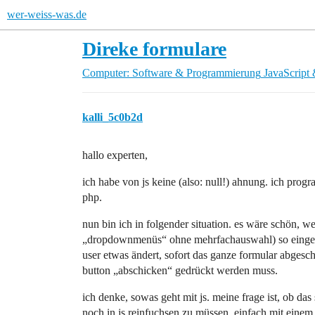
wer-weiss-was.de
Direke formulare
Computer: Software & Programmierung
JavaScript
kalli_5c0b2d
hallo experten,
ich habe von js keine (also: null!) ahnung. ich prog
php.
nun bin ich in folgender situation. es wäre schön, 
„dropdownmenüs“ ohne mehrfachauswahl) so eingeste
user etwas ändert, sofort das ganze formular abgesch
button „abschicken“ gedrückt werden muss.
ich denke, sowas geht mit js. meine frage ist, ob d
noch in js reinfuchsen zu müssen, einfach mit eine