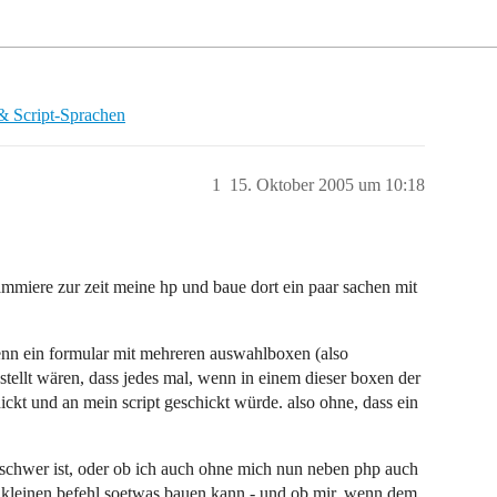
 & Script-Sprachen
1
15. Oktober 2005 um 10:18
rammiere zur zeit meine hp und baue dort ein paar sachen mit
wenn ein formular mit mehreren auswahlboxen (also
llt wären, dass jedes mal, wenn in einem dieser boxen der
ickt und an mein script geschickt würde. also ohne, dass ein
as schwer ist, oder ob ich auch ohne mich nun neben php auch
m kleinen befehl soetwas bauen kann - und ob mir, wenn dem