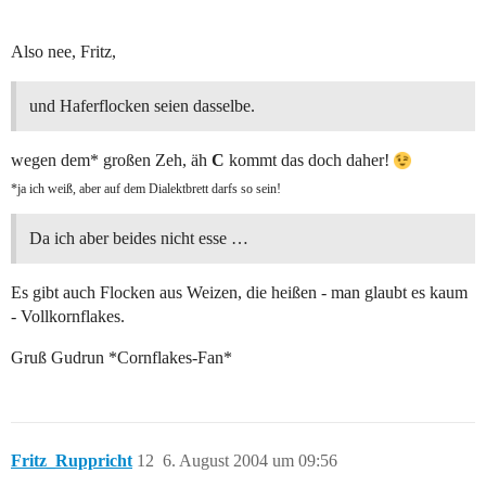
Also nee, Fritz,
und Haferflocken seien dasselbe.
wegen dem* großen Zeh, äh
C
kommt das doch daher!
*ja ich weiß, aber auf dem Dialektbrett darfs so sein!
Da ich aber beides nicht esse …
Es gibt auch Flocken aus Weizen, die heißen - man glaubt es kaum
- Vollkornflakes.
Gruß Gudrun *Cornflakes-Fan*
Fritz_Ruppricht
12
6. August 2004 um 09:56