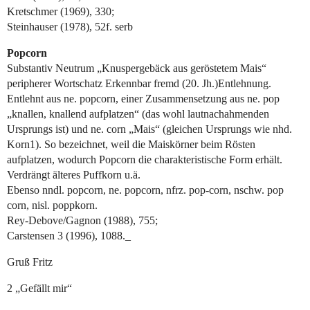
Kretschmer (1969), 330;
Steinhauser (1978), 52f. serb
Popcorn
Substantiv Neutrum „Knuspergebäck aus geröstetem Mais“
peripherer Wortschatz Erkennbar fremd (20. Jh.)Entlehnung.
Entlehnt aus ne. popcorn, einer Zusammensetzung aus ne. pop
„knallen, knallend aufplatzen“ (das wohl lautnachahmenden
Ursprungs ist) und ne. corn „Mais“ (gleichen Ursprungs wie nhd.
Korn1). So bezeichnet, weil die Maiskörner beim Rösten
aufplatzen, wodurch Popcorn die charakteristische Form erhält.
Verdrängt älteres Puffkorn u.ä.
Ebenso nndl. popcorn, ne. popcorn, nfrz. pop-corn, nschw. pop
corn, nisl. poppkorn.
Rey-Debove/Gagnon (1988), 755;
Carstensen 3 (1996), 1088._
Gruß Fritz
2 „Gefällt mir“