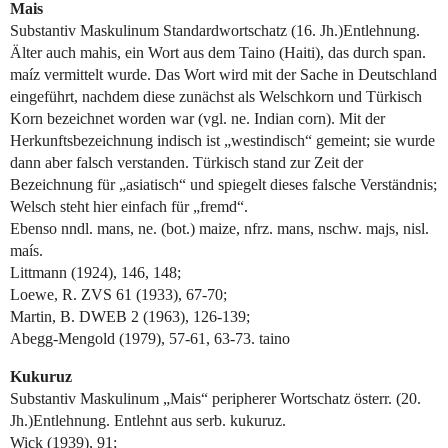
Mais
Substantiv Maskulinum Standardwortschatz (16. Jh.)Entlehnung.
Älter auch mahis, ein Wort aus dem Taino (Haiti), das durch span.
maíz vermittelt wurde. Das Wort wird mit der Sache in Deutschland
eingeführt, nachdem diese zunächst als Welschkorn und Türkisch
Korn bezeichnet worden war (vgl. ne. Indian corn). Mit der
Herkunftsbezeichnung indisch ist „westindisch“ gemeint; sie wurde
dann aber falsch verstanden. Türkisch stand zur Zeit der
Bezeichnung für „asiatisch“ und spiegelt dieses falsche Verständnis;
Welsch steht hier einfach für „fremd“.
Ebenso nndl. mans, ne. (bot.) maize, nfrz. mans, nschw. majs, nisl.
maís.
Littmann (1924), 146, 148;
Loewe, R. ZVS 61 (1933), 67-70;
Martin, B. DWEB 2 (1963), 126-139;
Abegg-Mengold (1979), 57-61, 63-73. taino
Kukuruz
Substantiv Maskulinum „Mais“ peripherer Wortschatz österr. (20.
Jh.)Entlehnung. Entlehnt aus serb. kukuruz.
Wick (1939), 91;