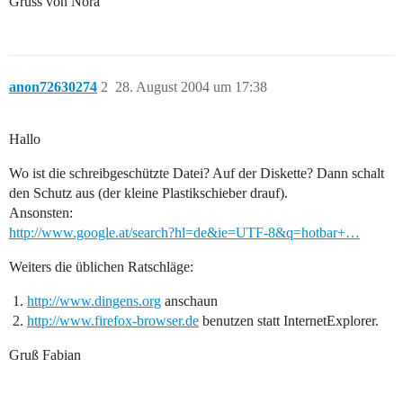
Gruss von Nora
anon72630274
2
28. August 2004 um 17:38
Hallo
Wo ist die schreibgeschützte Datei? Auf der Diskette? Dann schalt
den Schutz aus (der kleine Plastikschieber drauf).
Ansonsten:
http://www.google.at/search?hl=de&ie=UTF-8&q=hotbar+…
Weiters die üblichen Ratschläge:
http://www.dingens.org
anschaun
http://www.firefox-browser.de
benutzen statt InternetExplorer.
Gruß Fabian