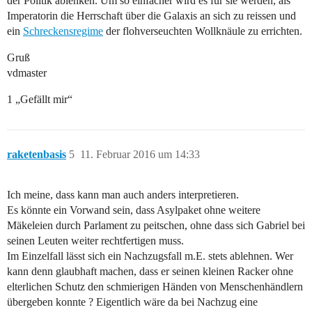
der Politik ablenken. Um so einfacher wird es für sie werden, als
Imperatorin die Herrschaft über die Galaxis an sich zu reissen und
ein
Schreckensregime
der flohverseuchten Wollknäule zu errichten.
Gruß
vdmaster
1 „Gefällt mir“
raketenbasis
5
11. Februar 2016 um 14:33
Ich meine, dass kann man auch anders interpretieren.
Es könnte ein Vorwand sein, dass Asylpaket ohne weitere
Mäkeleien durch Parlament zu peitschen, ohne dass sich Gabriel bei
seinen Leuten weiter rechtfertigen muss.
Im Einzelfall lässt sich ein Nachzugsfall m.E. stets ablehnen. Wer
kann denn glaubhaft machen, dass er seinen kleinen Racker ohne
elterlichen Schutz den schmierigen Händen von Menschenhändlern
übergeben konnte ? Eigentlich wäre da bei Nachzug eine