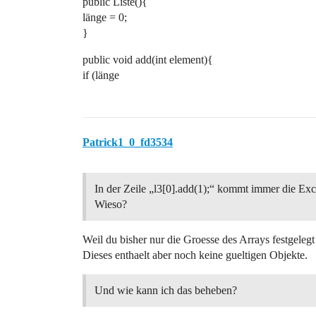
public Liste(){
länge = 0;
}
public void add(int element){
if (länge
Patrick1_0_fd3534
In der Zeile „l3[0].add(1);“ kommt immer die Exc
Wieso?
Weil du bisher nur die Groesse des Arrays festgelegt 
Dieses enthaelt aber noch keine gueltigen Objekte.
Und wie kann ich das beheben?