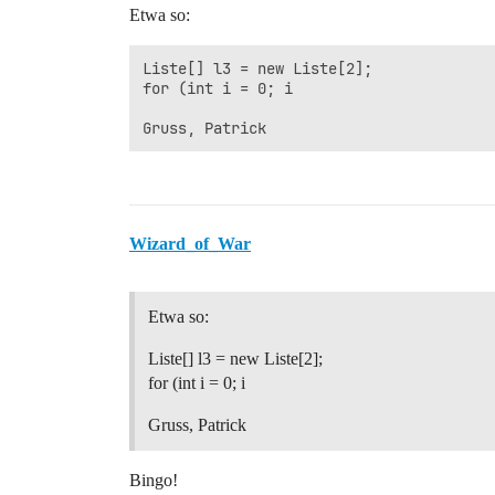
Etwa so:
Liste[] l3 = new Liste[2];

for (int i = 0; i 

Wizard_of_War
Etwa so:
Liste[] l3 = new Liste[2];
for (int i = 0; i
Gruss, Patrick
Bingo!