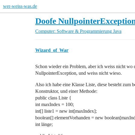
wer-weiss-was.de
Doofe NullpointerException,
Computer: Software & Programmierung
Java
Wizard_of_War
Schon wieder ein Problem, aber ich weiss nicht wo d
NullpointerException, und weiss nicht wieso.
Also ich habe eine Klasse Liste, diese besteht zum
Konstruktor, und einer Methode:
public class Liste {
int maxIndex = 100;
int[] liste1 = new int[maxIndex];
boolean[] elementVorhanden = new boolean[maxInd
int länge;