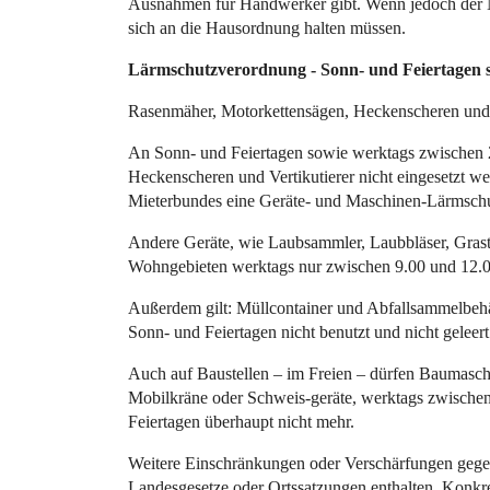
Ausnahmen für Handwerker gibt. Wenn jedoch der Na
sich an die Hausordnung halten müssen.
Lärmschutzverordnung - Sonn- und Feiertagen s
Rasenmäher, Motorkettensägen, Heckenscheren und V
An Sonn- und Feiertagen sowie werktags zwischen 
Heckenscheren und Vertikutierer nicht eingesetzt 
Mieterbundes eine Geräte- und Maschinen-Lärmsch
Andere Geräte, wie Laubsammler, Laubbläser, Grast
Wohngebieten werktags nur zwischen 9.00 und 12.0
Außerdem gilt: Müllcontainer und Abfallsammelbehä
Sonn- und Feiertagen nicht benutzt und nicht geleer
Auch auf Baustellen – im Freien – dürfen Baumaschi
Mobilkräne oder Schweis-geräte, werktags zwischen
Feiertagen überhaupt nicht mehr.
Weitere Einschränkungen oder Verschärfungen geg
Landesgesetze oder Ortssatzungen enthalten. Konkret