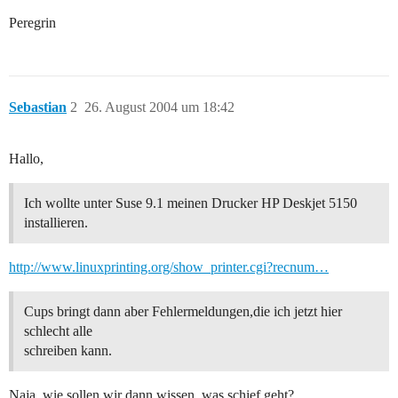
Peregrin
Sebastian
2
26. August 2004 um 18:42
Hallo,
Ich wollte unter Suse 9.1 meinen Drucker HP Deskjet 5150
installieren.
http://www.linuxprinting.org/show_printer.cgi?recnum…
Cups bringt dann aber Fehlermeldungen,die ich jetzt hier
schlecht alle
schreiben kann.
Naja, wie sollen wir dann wissen, was schief geht?