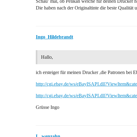
Schau’ mal, ob Pelikan welche für deinen Drucker her
Die haben nach der Originaltinte die beste Qualität u
Ingo_Hildebrandt
Hallo,
ich ersteiger für meinen Drucker ,die Patronen bei E
http://cgi.ebay.de/ws/eBayISAPI.dll?ViewItem&ca
http://cgi.ebay.de/ws/eBayISAPI.dll?ViewItem&ca
Grüsse Ingo
L_wenzahn