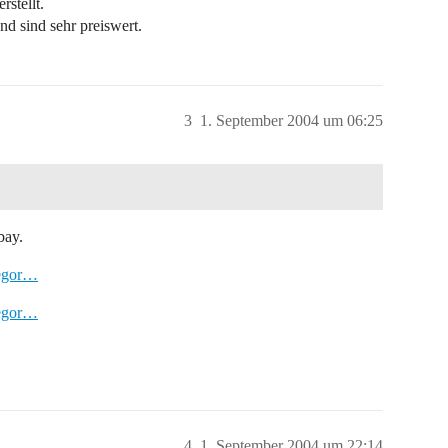
stellt.
nd sind sehr preiswert.
3
1. September 2004 um 06:25
bay.
tegor…
tegor…
4
1. September 2004 um 22:14