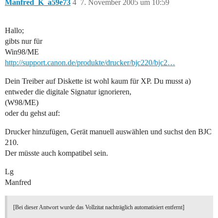
Manfred_K_a59e73
4
7. November 2005 um 10:59
Hallo;
gibts nur für
Win98/ME
http://support.canon.de/produkte/drucker/bjc220/bjc2…
Dein Treiber auf Diskette ist wohl kaum für XP. Du musst a)
entweder die digitale Signatur ignorieren,
(W98/ME)
oder du gehst auf:
Drucker hinzufügen, Gerät manuell auswählen und suchst den BJC
210.
Der müsste auch kompatibel sein.
Lg
Manfred
[Bei dieser Antwort wurde das Vollzitat nachträglich automatisiert entfernt]