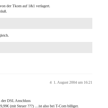
 von der Tkom auf 1&1 verlagert.
hluß.
leich.
4
1. August 2004 um 16:21
s der DSL Anschluss
,99€ (mit Steuer ???) …ist also bei T-Com billiger.