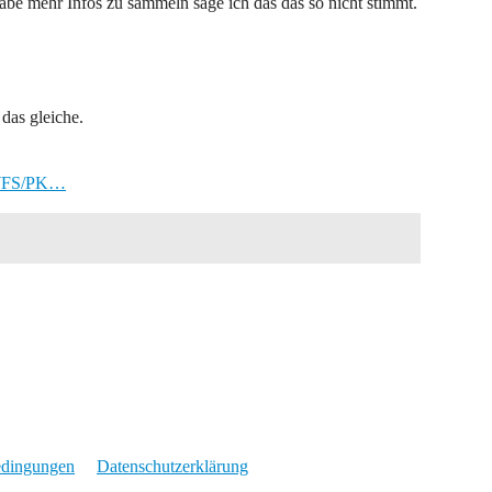
abe mehr Infos zu sammeln sage ich das das so nicht stimmt.
das gleiche.
y/WFS/PK…
edingungen
Datenschutzerklärung