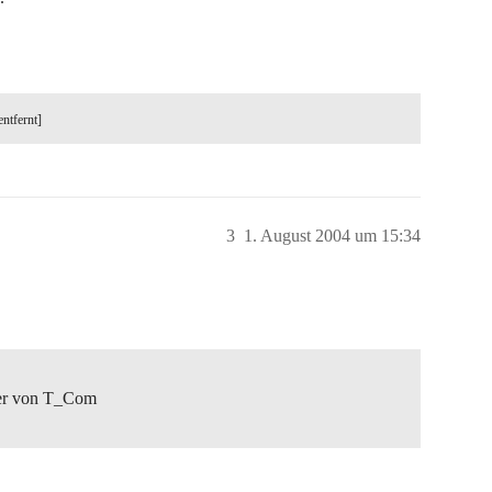
entfernt]
3
1. August 2004 um 15:34
 der von T_Com