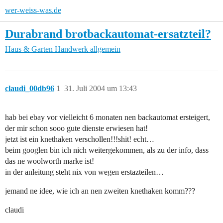
wer-weiss-was.de
Durabrand brotbackautomat-ersatzteil?
Haus & Garten
Handwerk allgemein
claudi_00db96
1
31. Juli 2004 um 13:43
hab bei ebay vor vielleicht 6 monaten nen backautomat ersteigert,
der mir schon sooo gute dienste erwiesen hat!
jetzt ist ein knethaken verschollen!!!shit! echt…
beim googlen bin ich nich weitergekommen, als zu der info, dass
das ne woolworth marke ist!
in der anleitung steht nix von wegen erstazteilen…
jemand ne idee, wie ich an nen zweiten knethaken komm???
claudi