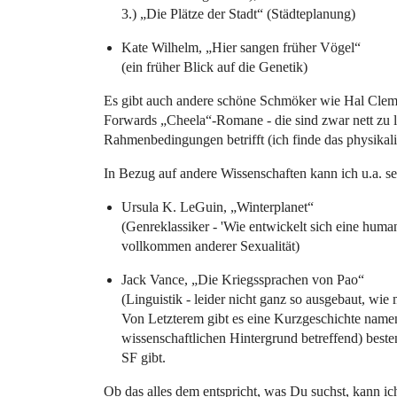
3.) „Die Plätze der Stadt“ (Städteplanung)
Kate Wilhelm, „Hier sangen früher Vögel“
(ein früher Blick auf die Genetik)
Es gibt auch andere schöne Schmöker wie Hal Clem
Forwards „Cheela“-Romane - die sind zwar nett zu le
Rahmenbedingungen betrifft (ich finde das physikal
In Bezug auf andere Wissenschaften kann ich u.a. s
Ursula K. LeGuin, „Winterplanet“
(Genreklassiker - 'Wie entwickelt sich eine huma
vollkommen anderer Sexualität)
Jack Vance, „Die Kriegssprachen von Pao“
(Linguistik - leider nicht ganz so ausgebaut, wi
Von Letzterem gibt es eine Kurzgeschichte name
wissenschaftlichen Hintergrund betreffend) best
SF gibt.
Ob das alles dem entspricht, was Du suchst, kann ich