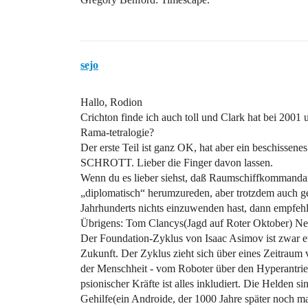
sejo
Hallo, Rodion
Crichton finde ich auch toll und Clark hat bei 2001 
Rama-tetralogie?
Der erste Teil ist ganz OK, hat aber ein beschiss
SCHROTT. Lieber die Finger davon lassen.
Wenn du es lieber siehst, daß Raumschiffkommandant
„diplomatisch“ herumzureden, aber trotzdem auch geg
Jahrhunderts nichts einzuwenden hast, dann empfehl
Übrigens: Tom Clancys(Jagd auf Roter Oktober) NetF
Der Foundation-Zyklus von Isaac Asimov ist zwar etw
Zukunft. Der Zyklus zieht sich über eines Zeitraum
der Menschheit - vom Roboter über den Hyperantrie
psionischer Kräfte ist alles inkludiert. Die Helden s
Gehilfe(ein Androide, der 1000 Jahre später noch mal