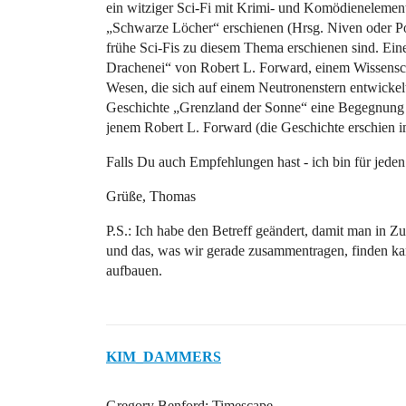
ein witziger Sci-Fi mit Krimi- und Komödienelemen
„Schwarze Löcher“ erschienen (Hrsg. Niven oder Pou
frühe Sci-Fis zu diesem Thema erschienen sind. Ein
Drachenei“ von Robert L. Forward, einem Wissenscha
Wesen, die sich auf einem Neutronenstern entwickelt 
Geschichte „Grenzland der Sonne“ eine Begegnung 
jenem Robert L. Forward (die Geschichte erschien
Falls Du auch Empfehlungen hast - ich bin für jeden
Grüße, Thomas
P.S.: Ich habe den Betreff geändert, damit man in 
und das, was wir gerade zusammentragen, finden kan
aufbauen.
KIM_DAMMERS
Gregory Benford: Timescape.