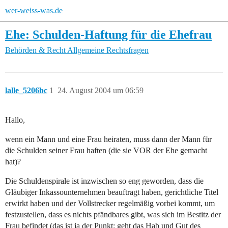
wer-weiss-was.de
Ehe: Schulden-Haftung für die Ehefrau
Behörden & Recht
Allgemeine Rechtsfragen
lalle_5206bc
1
24. August 2004 um 06:59
Hallo,
wenn ein Mann und eine Frau heiraten, muss dann der Mann für
die Schulden seiner Frau haften (die sie VOR der Ehe gemacht
hat)?
Die Schuldenspirale ist inzwischen so eng geworden, dass die
Gläubiger Inkassounternehmen beauftragt haben, gerichtliche Titel
erwirkt haben und der Vollstrecker regelmäßig vorbei kommt, um
festzustellen, dass es nichts pfändbares gibt, was sich im Bestitz der
Frau befindet (das ist ja der Punkt: geht das Hab und Gut des