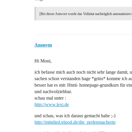
[Bei dieser Antwort wurde das Vollzitat nachträglich automatisiert 
Anonym
Hi Moni,
ich befasse mich auch noch nicht sehr lange damit, un
sachen schon verstanden hage *grins* komme ich au
besser hat es mit: Html- homepage-grundkurs für eins
und nachvolziehbar.
schau mal unter :
http://www.lexi.de
und schau, was ich daraus gemacht habe ;-}
http://mitglied.tripod.de/die_perlenmacherin