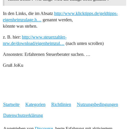
In den Links, die im Absatz
http://www.klicktipps.de/geldtipps-
eigenheimzulage.h…
genannt werden,
könnte was stehen.
z. B. hier:
http://www.steuerzahler-
nrw.de/download/eigenheimzul…
(nach unten scrollen)
Ansonsten: Erfahrenen Steuerberater suchen. …
Gruß JoKu
Startseite
Kategorien
Richtlinien
Nutzungsbedingungen
Datenschutzerklärung
Angetrieben von
Discourse
, beste Erfahrung mit aktiviertem