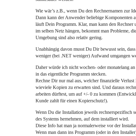
Wie wär’s z.B., wenn Du den Rechnernamen zur Ide
Dann kann der Anwender beliebige Komponenten aus
läuft Dein Programm. Klar, man kann den Rechner 
im selben Netz hängen, bekommt man Probleme, die
Umgebung sind also relativ gering.
Unabhängig davon musst Du Dir bewusst sein, dass a
weniger (bei .NET weniger) Aufwand umgangen werd
Daher würde ich nicht wochen- oder monatelang an e
in das eigentliche Programm stecken.
Rechne Dir nur mal aus, welcher finanzielle Verlust
wieviele Kopien zu erwarten sind. Und daraus rech
arbeiten dürftest, um auf +/- 0 zu kommen (Entwicklun
Kunde zahlt für einen Kopierschutz!).
Wenn Du die Installation jeweils rechnerspezifisch 
des Systems hernehmen, auf dem installiert wird.
Diese Info hat man ja normalerweise vor der Installat
Wenn man dann ins Programm (oder in den Installer)