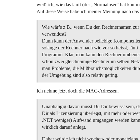
weiß ich, wie das läuft (der „Normaluser“ hat kaum
Auf diese Weise habe ich meiner Meinung nach das
Wie wär’s z.B., wenn Du den Rechnernamen zur I
verwendest?
Dann kann der Anwender beliebige Komponenten
solange der Rechner nach wie vor so heisst, läuft
Programm. Klar, man kann den Rechner umbenen
schon zwei gleichnamige Rechner im selben Net
man Probleme, die Mißbrauchsmöglichkeiten dur
der Umgebung sind also relativ gering.
Ich nehme jetzt doch die MAC-Adressen.
Unabhängig davon musst Du Dir bewusst sein, da
Dir als Lizenzierung überlegst, mit mehr oder wen
.NET weniger) Aufwand umgangen werden kann
wirklich darauf anlegt.
Daher würde ich nicht wochen- oder monatelang 