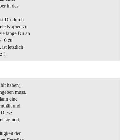
ber in das
st Dir durch
iele Kopien zu
wie lange Du an
/- 0 zu
st letztlich
z!).
hlt haben),
angeben muss,
dann eine
enthält und
. Diese
l signiert,
tigkeit der