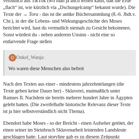
vermulich aus TikTok (wo man ja auch lernen kann, daß die Erde
„flach“ ist, wie kürzlich via „Dschungelcamp“ bekannt wurde). Die
Texte der →
Tora
- das ist die antike Büchersammlung (8.-6. Jhdt.v.
Chr.), in der die Lebens- und Wirkungsgeschichte des Moses
berichtet wird, hast du vermutlich niemals zu Gesicht bekommen.
Sonst würdest du - neben anderem Unsinn - nicht eine so
entlarvende Frage stellen
Onkel_Wanja:
Wo waren diese Menschen also befreit
Nach den Texten aus einer - mindestens jahrzehntelangen (die
Texte geben keine Dauer her) - Sklaverei, mutmaßlich unter
Ramses II. Nachdem sie bereits mehrere hundert Jahre in Ägypten
gelebt hatten. (Die zweifelhafte historische Relevanz dieser Texte
ist ja hier selbstverständlich nicht Thema).
Ebendort habe Moses - so der Bericht - einen Aufseher getötet, der
einen seiner im Steinbruch Sklavenarbeit leistenden Landsleute
geschlagen hatte. Laut storyline gab es zu diesem Zeitpunkt