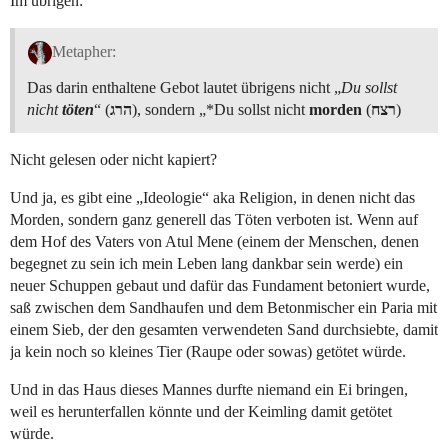
Im übrigen:
Metapher:
Das darin enthaltene Gebot lautet übrigens nicht „
Du sollst
nicht
töten
“ (
הרג
), sondern „*Du sollst nicht
morden
(
רצח
)
Nicht gelesen oder nicht kapiert?
Und ja, es gibt eine „Ideologie“ aka Religion, in denen nicht das
Morden, sondern ganz generell das Töten verboten ist. Wenn auf
dem Hof des Vaters von Atul Mene (einem der Menschen, denen
begegnet zu sein ich mein Leben lang dankbar sein werde) ein
neuer Schuppen gebaut und dafür das Fundament betoniert wurde,
saß zwischen dem Sandhaufen und dem Betonmischer ein Paria mit
einem Sieb, der den gesamten verwendeten Sand durchsiebte, damit
ja kein noch so kleines Tier (Raupe oder sowas) getötet würde.
Und in das Haus dieses Mannes durfte niemand ein Ei bringen,
weil es herunterfallen könnte und der Keimling damit getötet
würde.