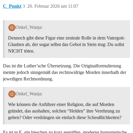
C_Punkt
3
20. Februar 2026 um 11:07
Onkel_Wanja:
Dennoch gibt diese Figur eine zentrale Rolle in dem Vatergott-
Glauben ab, der sogar selbst das Gebot in Stein trug: Du sollst
NICHT töten.
Das ist die Luther’sche Übersetzung. Die Originalformulierung
meinte jedoch sinngemäß das rechtswidrige Morden innerhalb der
jeweiligen Rechtsordnung.
Onkel_Wanja:
Wie können die Anführer einer Religion, die auf Morden
gründet, das aushalten, solchen “Helden” ihre Verehrung zu
geben? Oder verdrängen sie einfach diese Scheußlichkeiten?
Es ist m.E. ein bisschen zu kurz gegriffen, moderne humanistische