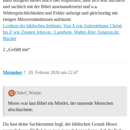
kann übrigens dieses Buch hier empfehlen, dass sich sehr nüchtern
und sachlich mit der Bibel auseinandersetzt und u.a.
Widersprüchlichkeiten und Fehler aufzeigt und gleichzeitig mit
einigen Missverständnissen aufräumt:
Lexikon der biblischen Irrtümer: Von A wie Auferstehung Christi
bis Z wie Zeugen Jehovas : Langbein, Walter-Jörg: Amazon.de:
Bücher
2 „Gefällt mir“
Metapher
7
20. Februar 2026 um 22:47
Onkel_Wanja:
Moses war laut Bibel ein Mörder, der tausende Menschen
abschlachtete.
Du hast deine Sachkenntnis bzgl. der biblischen Gestalt
Moses