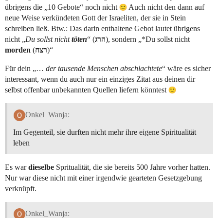
übrigens die „10 Gebote“ noch nicht
Auch nicht den dann auf
neue Weise verkündeten Gott der Israeliten, der sie in Stein
schreiben ließ. Btw.: Das darin enthaltene Gebot lautet übrigens
nicht „
Du sollst nicht
töten
“ (
הרג
), sondern „*Du sollst nicht
morden
(
רצח
)“
Für dein „…
der tausende Menschen abschlachtete
“ wäre es sicher
interessant, wenn du auch nur ein einziges Zitat aus deinen dir
selbst offenbar unbekannten Quellen liefern könntest
Onkel_Wanja:
Im Gegenteil, sie durften nicht mehr ihre eigene Spiritualität
leben
Es war
dieselbe
Spritualität, die sie bereits 500 Jahre vorher hatten.
Nur war diese nicht mit einer irgendwie gearteten Gesetzgebung
verknüpft.
Onkel_Wanja: