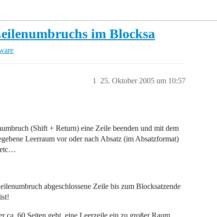
Zeilenumbruchs im Blocksa
tware
1
25. Oktober 2005 um 10:57
numbruch (Shift + Return) eine Zeile beenden und mit dem
ngegebene Leerraum vor oder nach Absatz (im Absatzformat)
 etc…
Zeilenumbruch abgeschlossene Zeile bis zum Blocksatzende
st!
er ca. 60 Seiten geht, eine Leerzeile ein zu großer Raum