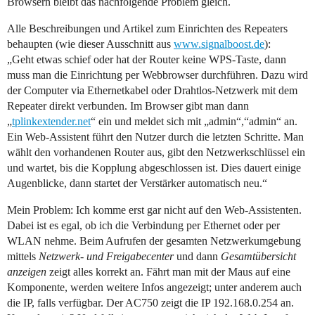
Browsern bleibt das nachfolgende Problem gleich.
Alle Beschreibungen und Artikel zum Einrichten des Repeaters
behaupten (wie dieser Ausschnitt aus
www.signalboost.de
):
„Geht etwas schief oder hat der Router keine WPS-Taste, dann
muss man die Einrichtung per Webbrowser durchführen. Dazu wird
der Computer via Ethernetkabel oder Drahtlos-Netzwerk mit dem
Repeater direkt verbunden. Im Browser gibt man dann
„
tplinkextender.net
“ ein und meldet sich mit „admin“,“admin“ an.
Ein Web-Assistent führt den Nutzer durch die letzten Schritte. Man
wählt den vorhandenen Router aus, gibt den Netzwerkschlüssel ein
und wartet, bis die Kopplung abgeschlossen ist. Dies dauert einige
Augenblicke, dann startet der Verstärker automatisch neu.“
Mein Problem: Ich komme erst gar nicht auf den Web-Assistenten.
Dabei ist es egal, ob ich die Verbindung per Ethernet oder per
WLAN nehme. Beim Aufrufen der gesamten Netzwerkumgebung
mittels
Netzwerk- und Freigabecenter
und dann
Gesamtübersicht
anzeigen
zeigt alles korrekt an. Fährt man mit der Maus auf eine
Komponente, werden weitere Infos angezeigt; unter anderem auch
die IP, falls verfügbar. Der AC750 zeigt die IP 192.168.0.254 an.