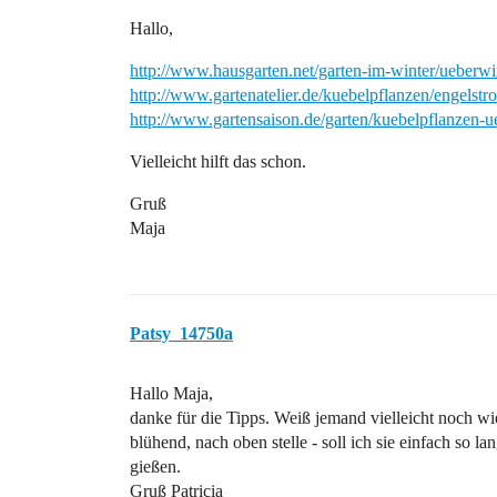
Hallo,
http://www.hausgarten.net/garten-im-winter/ueberw
http://www.gartenatelier.de/kuebelpflanzen/engelst
http://www.gartensaison.de/garten/kuebelpflanzen
Vielleicht hilft das schon.
Gruß
Maja
Patsy_14750a
Hallo Maja,
danke für die Tipps. Weiß jemand vielleicht noch wie
blühend, nach oben stelle - soll ich sie einfach so 
gießen.
Gruß Patricia