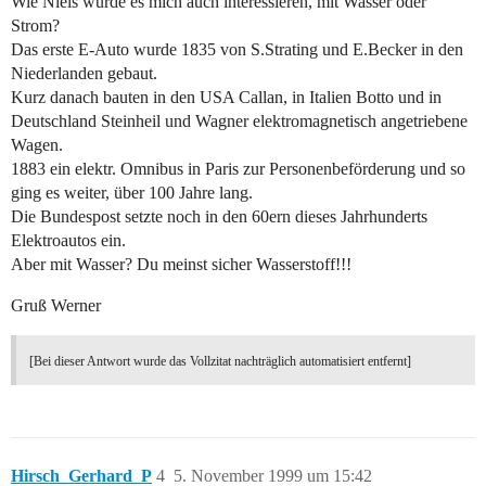
Wie Niels würde es mich auch interessieren, mit Wasser oder
Strom?
Das erste E-Auto wurde 1835 von S.Strating und E.Becker in den
Niederlanden gebaut.
Kurz danach bauten in den USA Callan, in Italien Botto und in
Deutschland Steinheil und Wagner elektromagnetisch angetriebene
Wagen.
1883 ein elektr. Omnibus in Paris zur Personenbeförderung und so
ging es weiter, über 100 Jahre lang.
Die Bundespost setzte noch in den 60ern dieses Jahrhunderts
Elektroautos ein.
Aber mit Wasser? Du meinst sicher Wasserstoff!!!
Gruß Werner
[Bei dieser Antwort wurde das Vollzitat nachträglich automatisiert entfernt]
Hirsch_Gerhard_P
4
5. November 1999 um 15:42