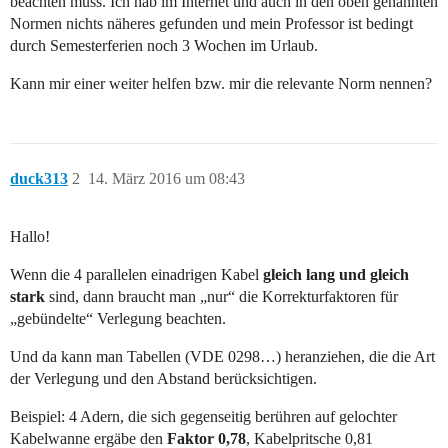
beachten muss. Ich hab im Internet und auch in den oben genannten
Normen nichts näheres gefunden und mein Professor ist bedingt
durch Semesterferien noch 3 Wochen im Urlaub.
Kann mir einer weiter helfen bzw. mir die relevante Norm nennen?
duck313
2
14. März 2016 um 08:43
Hallo!
Wenn die 4 parallelen einadrigen Kabel
gleich lang und gleich
stark
sind, dann braucht man „nur“ die Korrekturfaktoren für
„gebündelte“ Verlegung beachten.
Und da kann man Tabellen (VDE 0298…) heranziehen, die die Art
der Verlegung und den Abstand berücksichtigen.
Beispiel: 4 Adern, die sich gegenseitig berühren auf gelochter
Kabelwanne ergäbe den
Faktor 0,78
, Kabelpritsche 0,81