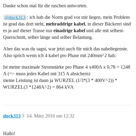
Danke schon mal für die raschen antworten.
: ich hab die Norm grad vor mir liegen, mein Problem
@duck313
ist grad das dort steht,
mehraddrige kabel
, in dieser Bäckerei sind
es ja auf dieser Trasse nur
einadrige kabel
und alle mit selbem
Querschnitt, selber länge und selber Belastung.
Aber das was du sagst, war jetzt auch für mich das naheliegenste.
Also sprich wenn ich 4 kabel pro Phase mit 240mm^2 hab.
Ist meine maximale Stromstärke pro Phase 4 x400A x 0,78 = 1248
A (=> muss jedes Kabel mit 315 A absichern)
meine Leistung ist dann ja WURZEL (1/3*(3 * 400V^2)) *
WURZEL(3 *1248A^2) = 864 kVA
duck313
5
14. März 2016 um 12:32
Hallo!