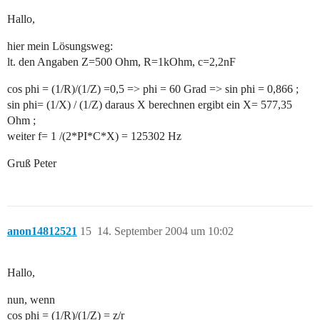
Hallo,
hier mein Lösungsweg:
lt. den Angaben Z=500 Ohm, R=1kOhm, c=2,2nF
cos phi = (1/R)/(1/Z) =0,5 => phi = 60 Grad => sin phi = 0,866 ;
sin phi= (1/X) / (1/Z) daraus X berechnen ergibt ein X= 577,35
Ohm ;
weiter f= 1 /(2*PI*C*X) = 125302 Hz
Gruß Peter
anon14812521
15
14. September 2004 um 10:02
Hallo,
nun, wenn
cos phi = (1/R)/(1/Z) = z/r