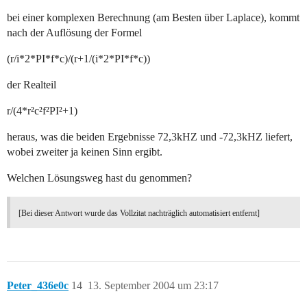
bei einer komplexen Berechnung (am Besten über Laplace), kommt
nach der Auflösung der Formel
(r/i*2*PI*f*c)/(r+1/(i*2*PI*f*c))
der Realteil
r/(4*r²c²f²PI²+1)
heraus, was die beiden Ergebnisse 72,3kHZ und -72,3kHZ liefert,
wobei zweiter ja keinen Sinn ergibt.
Welchen Lösungsweg hast du genommen?
[Bei dieser Antwort wurde das Vollzitat nachträglich automatisiert entfernt]
Peter_436e0c
14
13. September 2004 um 23:17