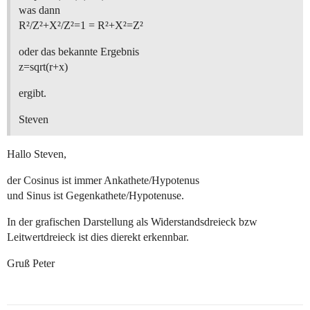
was dann
R²/Z²+X²/Z²=1 = R²+X²=Z²
oder das bekannte Ergebnis
z=sqrt(r+x)
ergibt.
Steven
Hallo Steven,
der Cosinus ist immer Ankathete/Hypotenus
und Sinus ist Gegenkathete/Hypotenuse.
In der grafischen Darstellung als Widerstandsdreieck bzw
Leitwertdreieck ist dies dierekt erkennbar.
Gruß Peter