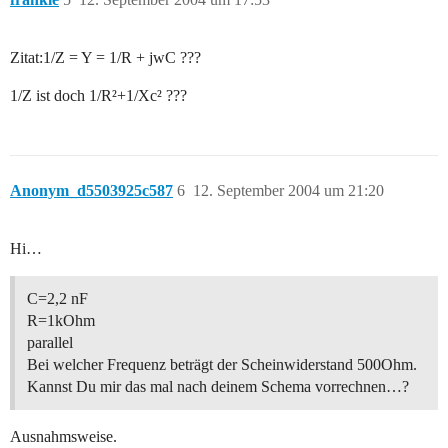
Zitat:1/Z = Y = 1/R + jwC ???
1/Z ist doch 1/R²+1/Xc² ???
Anonym_d5503925c587
6
12. September 2004 um 21:20
Hi…
C=2,2 nF
R=1kOhm
parallel
Bei welcher Frequenz beträgt der Scheinwiderstand 500Ohm.
Kannst Du mir das mal nach deinem Schema vorrechnen…?
Ausnahmsweise.