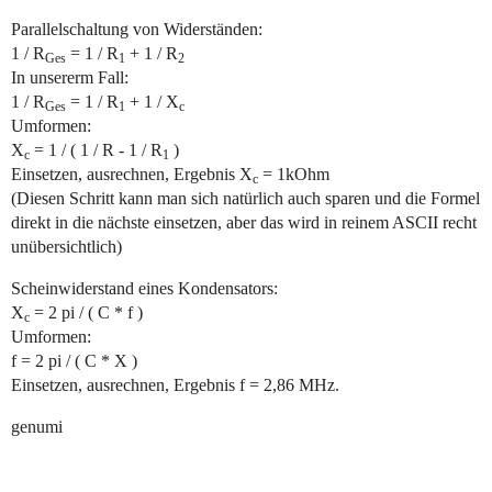
Parallelschaltung von Widerständen:
1 / R
= 1 / R
+ 1 / R
Ges
1
2
In unsererm Fall:
1 / R
= 1 / R
+ 1 / X
Ges
1
c
Umformen:
X
= 1 / ( 1 / R - 1 / R
)
c
1
Einsetzen, ausrechnen, Ergebnis X
= 1kOhm
c
(Diesen Schritt kann man sich natürlich auch sparen und die Formel
direkt in die nächste einsetzen, aber das wird in reinem ASCII recht
unübersichtlich)
Scheinwiderstand eines Kondensators:
X
= 2 pi / ( C * f )
c
Umformen:
f = 2 pi / ( C * X )
Einsetzen, ausrechnen, Ergebnis f = 2,86 MHz.
genumi