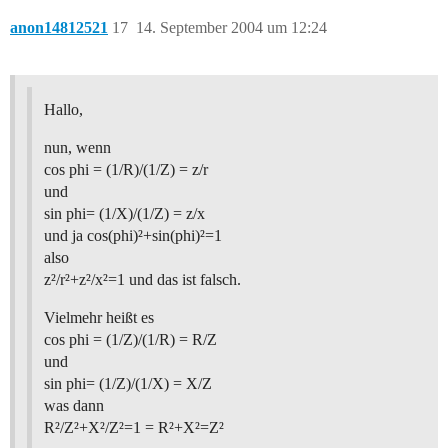
anon14812521
17
14. September 2004 um 12:24
Hallo,
nun, wenn
cos phi = (1/R)/(1/Z) = z/r
und
sin phi= (1/X)/(1/Z) = z/x
und ja cos(phi)²+sin(phi)²=1
also
z²/r²+z²/x²=1 und das ist falsch.
Vielmehr heißt es
cos phi = (1/Z)/(1/R) = R/Z
und
sin phi= (1/Z)/(1/X) = X/Z
was dann
R²/Z²+X²/Z²=1 = R²+X²=Z²