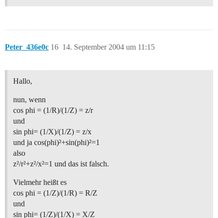
Peter_436e0c
16
14. September 2004 um 11:15
Hallo,
nun, wenn
cos phi = (1/R)/(1/Z) = z/r
und
sin phi= (1/X)/(1/Z) = z/x
und ja cos(phi)²+sin(phi)²=1
also
z²/r²+z²/x²=1 und das ist falsch.
Vielmehr heißt es
cos phi = (1/Z)/(1/R) = R/Z
und
sin phi= (1/Z)/(1/X) = X/Z