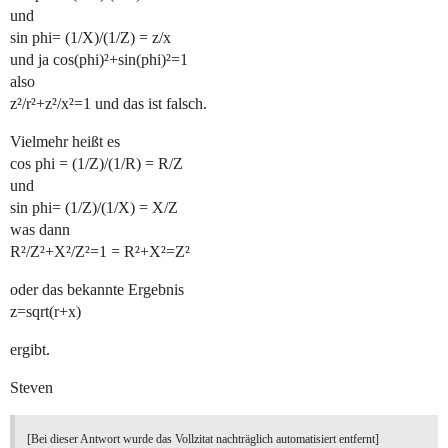
und
sin phi= (1/X)/(1/Z) = z/x
und ja cos(phi)²+sin(phi)²=1
also
z²/r²+z²/x²=1 und das ist falsch.
Vielmehr heißt es
cos phi = (1/Z)/(1/R) = R/Z
und
sin phi= (1/Z)/(1/X) = X/Z
was dann
R²/Z²+X²/Z²=1 = R²+X²=Z²
oder das bekannte Ergebnis
z=sqrt(r+x)
ergibt.
Steven
[Bei dieser Antwort wurde das Vollzitat nachträglich automatisiert entfernt]