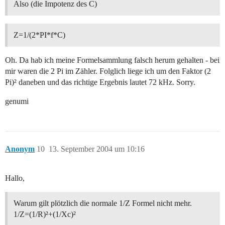
Also (die Impotenz des C)
Z=1/(2*PI*f*C)
Oh. Da hab ich meine Formelsammlung falsch herum gehalten - bei
mir waren die 2 Pi im Zähler. Folglich liege ich um den Faktor (2
Pi)² daneben und das richtige Ergebnis lautet 72 kHz. Sorry.
genumi
Anonym
10
13. September 2004 um 10:16
Hallo,
Warum gilt plötzlich die normale 1/Z Formel nicht mehr.
1/Z=(1/R)²+(1/Xc)²