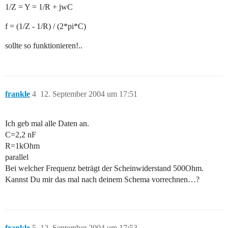
1/Z = Y = 1/R + jwC
f = (1/Z - 1/R) / (2*pi*C)
sollte so funktionieren!..
frankle
4
12. September 2004 um 17:51
Ich geb mal alle Daten an.
C=2,2 nF
R=1kOhm
parallel
Bei welcher Frequenz beträgt der Scheinwiderstand 500Ohm.
Kannst Du mir das mal nach deinem Schema vorrechnen…?
frankle
5
12. September 2004 um 17:53