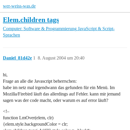
wer-weiss-was.de
Elem.children tags
Computer: Software & Programmierung
JavaScript & Script-
Sprachen
Daniel_81d42e
1
8. August 2004 um 20:40
hi,
Frage an alle die Javascript beherrschen:
habe im netz mal irgendwann das gefunden für ein Menü. Im
Mozilla/Firebird läuft das allerdings auf Fehler. kann mir jemand
sagen was der code macht, oder warum es auf error läuft?
<!–
function LmOver(elem, clr)
{elem.style.backgroundColor = clr;