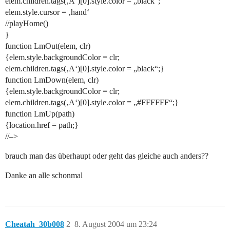
elem.children.tags(‚A‘)[0].style.color = „black“;
elem.style.cursor = ‚hand‘
//playHome()
}
function LmOut(elem, clr)
{elem.style.backgroundColor = clr;
elem.children.tags(‚A‘)[0].style.color = „black“;}
function LmDown(elem, clr)
{elem.style.backgroundColor = clr;
elem.children.tags(‚A‘)[0].style.color = „
#FFFFFF
“;}
function LmUp(path)
{location.href = path;}
//–>
brauch man das überhaupt oder geht das gleiche auch anders??
Danke an alle schonmal
Cheatah_30b008
2
8. August 2004 um 23:24