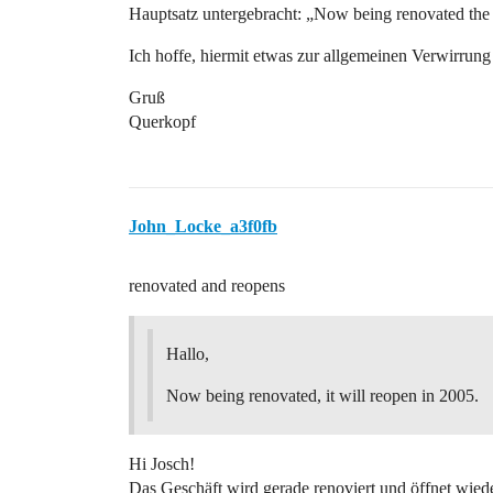
Hauptsatz untergebracht: „Now being renovated the 
Ich hoffe, hiermit etwas zur allgemeinen Verwirrung
Gruß
Querkopf
John_Locke_a3f0fb
renovated and reopens
Hallo,
Now being renovated, it will reopen in 2005.
Hi Josch!
Das Geschäft wird gerade renoviert und öffnet wiede