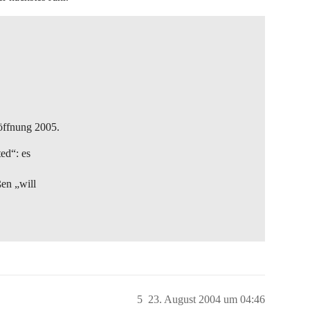
öffnung 2005.
ted“: es
ßen „will
5
23. August 2004 um 04:46