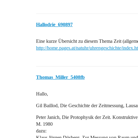
Hallodrie_690897
Eine kurze Übersicht zu diesem Thema Zeit (allgeme
http://home.pages.at/natuhr/uhrengeschichte/index.h
Thomas_Miller_5408fb
Hallo,
Gil Baillod, Die Geschichte der Zeitmessung, Laus
Peter Janich, Die Protophysik der Zeit. Konstrukti
M. 1980
dazu:
Klaus Jürgen Düsberg, Zur Messung von Raum und Ze