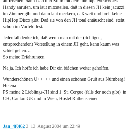
auffrischen, dann Dad und Mum mit dem ultrahip, extracooles
Handy anrufen, um laut mitzuteilen, daß in diesen JH kein jacuzzi
im Zimmer gibt und dann laut meckern, daß weit und breit keine
HipHop Disco gibt: Daß sie von den JH total entäuscht sind, steht
schon im Vorfeld fest.
Jedenfall denke ich, daß wenn man mit der (richtigen,
entsprechenden) Vorstellung in einem JH geht, kann kaum was
schief gehen…
So meine Erfahrungen.
Na ja. Ich hoffe ich habe Dir ein bißchen weiter geholfen.
Wunderschönen U+++++ und einen schönen Gruß aus Nürnberg!
Helena
PS meine 2 Lieblings-JH sind 1. St. Cergue (falls der noch gibt), in
CH, Canton GE und in Wien, Hostel Ruthensteiner
Jan_4f0f62
3
13. August 2004 um 22:49