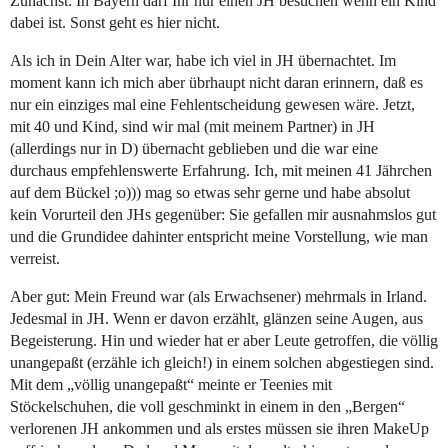
Zunächst: In Bayern darf Ihr nur einen JH besuchen wenn ein Kind
dabei ist. Sonst geht es hier nicht.
Als ich in Dein Alter war, habe ich viel in JH übernachtet. Im
moment kann ich mich aber übrhaupt nicht daran erinnern, daß es
nur ein einziges mal eine Fehlentscheidung gewesen wäre. Jetzt,
mit 40 und Kind, sind wir mal (mit meinem Partner) in JH
(allerdings nur in D) übernacht geblieben und die war eine
durchaus empfehlenswerte Erfahrung. Ich, mit meinen 41 Jährchen
auf dem Bückel ;o))) mag so etwas sehr gerne und habe absolut
kein Vorurteil den JHs gegenüber: Sie gefallen mir ausnahmslos gut
und die Grundidee dahinter entspricht meine Vorstellung, wie man
verreist.
Aber gut: Mein Freund war (als Erwachsener) mehrmals in Irland.
Jedesmal in JH. Wenn er davon erzählt, glänzen seine Augen, aus
Begeisterung. Hin und wieder hat er aber Leute getroffen, die völlig
unangepaßt (erzähle ich gleich!) in einem solchen abgestiegen sind.
Mit dem „völlig unangepaßt“ meinte er Teenies mit
Stöckelschuhen, die voll geschminkt in einem in den „Bergen“
verlorenen JH ankommen und als erstes müssen sie ihren MakeUp