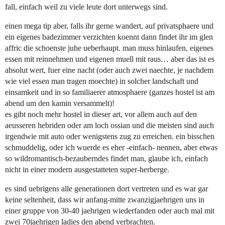
fall, einfach weil zu viele leute dort unterwegs sind.
einen mega tip aber, falls ihr gerne wandert, auf privatsphaere und
ein eigenes badezimmer verzichten koennt dann findet ihr im glen
affric die schoenste juhe ueberhaupt. man muss hinlaufen, eigenes
essen mit reinnehmen und eigenen muell mit raus… aber das ist es
absolut wert, fuer eine nacht (oder auch zwei naechte, je nachdem
wie viel essen man tragen moechte) in solcher landschaft und
einsamkeit und in so familiaerer atmosphaere (ganzes hostel ist am
abend um den kamin versammelt)!
es gibt noch mehr hostel in dieser art, vor allem auch auf den
aeusseren hebriden oder am loch ossian und die meisten sind auch
irgendwie mit auto oder wenigstens zug zu erreichen. ein bisschen
schmuddelig, oder ich wuerde es eher -einfach- nennen, aber etwas
so wildromantisch-bezauberndes findet man, glaube ich, einfach
nicht in einer modern ausgestatteten super-herberge.
es sind uebrigens alle generationen dort vertreten und es war gar
keine seltenheit, dass wir anfang-mitte zwanzigjaehrigen uns in
einer gruppe von 30-40 jaehrigen wiederfanden oder auch mal mit
zwei 70jaehrigen ladies den abend verbrachten.