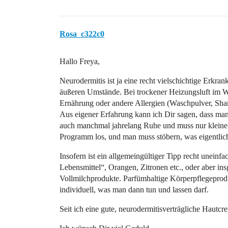
Rosa_c322c0
Hallo Freya,
Neurodermitis ist ja eine recht vielschichtige Erkran
äußeren Umstände. Bei trockener Heizungsluft im Wi
Ernährung oder andere Allergien (Waschpulver, Sha
Aus eigener Erfahrung kann ich Dir sagen, dass man 
auch manchmal jahrelang Ruhe und muss nur kleine 
Programm los, und man muss stöbern, was eigentlich 
Insofern ist ein allgemeingültiger Tipp recht uneinfa
Lebensmittel“, Orangen, Zitronen etc., oder aber i
Vollmilchprodukte. Parfümhaltige Körperpflegeproduk
individuell, was man dann tun und lassen darf.
Seit ich eine gute, neurodermitisverträgliche Hautcr