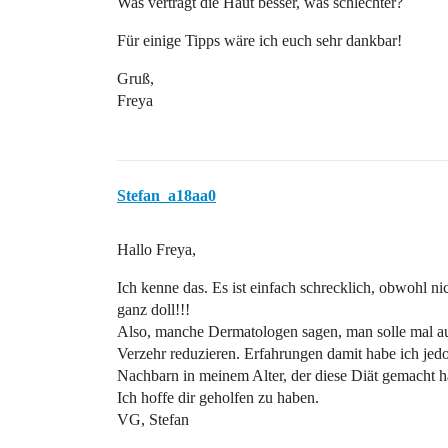
Was verträgt die Haut besser, was schlechter?
Für einige Tipps wäre ich euch sehr dankbar!
Gruß,
Freya
Stefan_a18aa0
Hallo Freya,
Ich kenne das. Es ist einfach schrecklich, obwohl ni
ganz doll!!!
Also, manche Dermatologen sagen, man solle mal au
Verzehr reduzieren. Erfahrungen damit habe ich jed
Nachbarn in meinem Alter, der diese Diät gemacht ha
Ich hoffe dir geholfen zu haben.
VG, Stefan