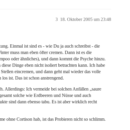
3
18. Oktober 2005 um 23:48
kung. Einmal ist sind es - wie Du ja auch schreibst - die
nter muss man eben öfter cremen. Dann ist es die
mpoo oder ähnliches), und dann kommt die Psyche hinzu.
diese Dinge eben nicht isoliert betrachten kann. Ich habe
Stellen eincremen, und dann geht mal wieder das volle
los ist. Das ist schon anstrengend.
ch. Allerdings: Ich vermeide bei solchen Anfällen „saure
nsgesamt solche wie Erdbeeren und Nüsse und auch
te sind dann ebenso tabu. Es ist aber wirklich recht
eme ohne Cortison hab, ist das Probieren nicht so schlimm.