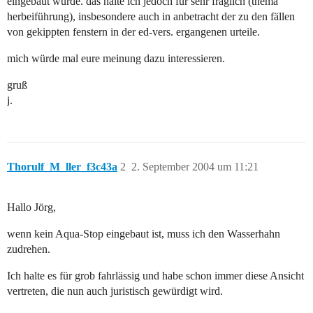
eingebaut wurde. das halte ich jedoch für sehr fraglich (thema
herbeiführung), insbesondere auch in anbetracht der zu den fällen
von gekippten fenstern in der ed-vers. ergangenen urteile.
mich würde mal eure meinung dazu interessieren.
gruß
j.
Thorulf_M_ller_f3c43a
2
2. September 2004 um 11:21
Hallo Jörg,
wenn kein Aqua-Stop eingebaut ist, muss ich den Wasserhahn
zudrehen.
Ich halte es für grob fahrlässig und habe schon immer diese Ansicht
vertreten, die nun auch juristisch gewürdigt wird.