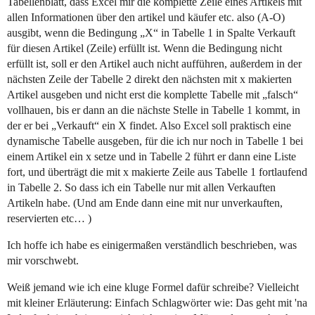
Tabellenblatt, dass Excel mir die komplette Zeile eines Artikels mit
allen Informationen über den artikel und käufer etc. also (A-O)
ausgibt, wenn die Bedingung „X“ in Tabelle 1 in Spalte Verkauft
für diesen Artikel (Zeile) erfüllt ist. Wenn die Bedingung nicht
erfüllt ist, soll er den Artikel auch nicht aufführen, außerdem in der
nächsten Zeile der Tabelle 2 direkt den nächsten mit x makierten
Artikel ausgeben und nicht erst die komplette Tabelle mit „falsch“
vollhauen, bis er dann an die nächste Stelle in Tabelle 1 kommt, in
der er bei „Verkauft“ ein X findet. Also Excel soll praktisch eine
dynamische Tabelle ausgeben, für die ich nur noch in Tabelle 1 bei
einem Artikel ein x setze und in Tabelle 2 führt er dann eine Liste
fort, und überträgt die mit x makierte Zeile aus Tabelle 1 fortlaufend
in Tabelle 2. So dass ich ein Tabelle nur mit allen Verkauften
Artikeln habe. (Und am Ende dann eine mit nur unverkauften,
reservierten etc… )
Ich hoffe ich habe es einigermaßen verständlich beschrieben, was
mir vorschwebt.
Weiß jemand wie ich eine kluge Formel dafür schreibe? Vielleicht
mit kleiner Erläuterung: Einfach Schlagwörter wie: Das geht mit 'na