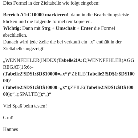
Dies Formel in der Zieltabelle wie folgt eingeben:
Bereich A1:C10000 markieren!
, dann in die Bearbeitungsleiste
klicken und die folgende formel reinkopieren.
Wichtig:
Dann mit
Strg + Umschalt + Enter
die Formel
abschließen.
Danach wird jede Zeile die bei verkauft ein „x“ enthält in der
Zieltabelle angezeigt!
„WENNFEHLER(INDEX(
Tabelle2!A:C
;WENNFEHLER(AGG
REGAT(15;6;–
(
Tabelle2!$D$1:$D$10000=„x“
)*ZEILE(
Tabelle2!$D$1:$D$100
00
)/–
(
Tabelle2!$D$1:$D$10000=„x“
);ZEILE(
Tabelle2!$D$1:$D$100
00
));“„);SPALTE());“„)“
Viel Spaß beim testen!
Gruß
Hannes