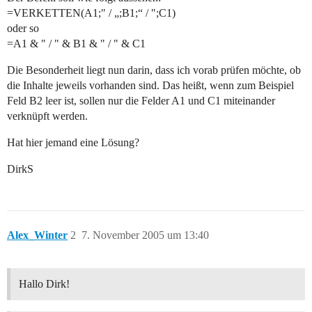
=VERKETTEN(A1;" / „;B1;“ / ";C1)
oder so
=A1 & " / " & B1 & " / " & C1
Die Besonderheit liegt nun darin, dass ich vorab prüfen möchte, ob
die Inhalte jeweils vorhanden sind. Das heißt, wenn zum Beispiel
Feld B2 leer ist, sollen nur die Felder A1 und C1 miteinander
verknüpft werden.
Hat hier jemand eine Lösung?
DirkS
Alex_Winter
2
7. November 2005 um 13:40
Hallo Dirk!