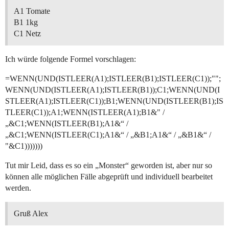
A1 Tomate
B1 1kg
C1 Netz
Ich würde folgende Formel vorschlagen:
=WENN(UND(ISTLEER(A1);ISTLEER(B1);ISTLEER(C1));"";
WENN(UND(ISTLEER(A1);ISTLEER(B1));C1;WENN(UND(I
STLEER(A1);ISTLEER(C1));B1;WENN(UND(ISTLEER(B1);IS
TLEER(C1));A1;WENN(ISTLEER(A1);B1&" /
„&C1;WENN(ISTLEER(B1);A1&“ /
„&C1;WENN(ISTLEER(C1);A1&“ / „&B1;A1&“ / „&B1&“ /
"&C1)))))))
Tut mir Leid, dass es so ein „Monster“ geworden ist, aber nur so
können alle möglichen Fälle abgeprüft und individuell bearbeitet
werden.
Gruß Alex