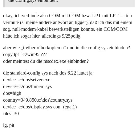
die Config.sys einbinden.
okay, ich verbinde also COM mit COM bzw. LPT mit LPT … ich
vermute (s. meine andere antwort an tigger), daß ich das mit einem
sog. null-modem-kabel bewerkstelligen könnte. ein COM/COM
hätte ich sogar hier, allerdings 9/25polig.
aber wie „treiber rüberkopieren“ und in die config.sys einbinden?
copy lpt1 c:\win95 ???
oder meintest du die mscdex.exe einbinden?
die standard-config.sys nach dos 6.22 lautet ja:
device=c:\dos\setver.exe
device=c:\dos\himem.sys
dos=high
country=049,850,c:\dos\country.sys
device=c:\dos\display.sys con=(ega,1)
files=30
lg, pit