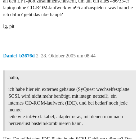
an den LPT-port zusammenschustern, um auf ein altes 486/33-er
laptop ohne CD-ROM-laufwerk win95 aufzuspielen. was brauche
ich dafür? geht das überhaupt?
lg, pit
Daniel_b3676d
2
28. Oktober 2005 um 08:44
hallo,
ich habe hier ein externes gehäuse (SyQuest-wechselfestplatte
SCSI, wird nicht mehr benötigt, mit integr. netzteil), ein
internes CD-ROM-laufwerk (IDE), und bei bedarf noch jede
menge
teile wie int.+ext. kabel, adapter usw., mit denen man nach
herzenslust basteln/kombinieren kann.
Hm, Du willst eine IDE-Platte in ein SCSI-Gehäuse würgen? Das