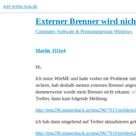
wer-weiss-was.de
Externer Brenner wird nic
Computer: Software & Programmierung
Windows
Martin_f311e4
Hi,
Ich nutze WinME und hatte vorher nie Probleme mit 
sichern, hab deshalb meinen externen Brenner anges
dummerweise wurde mein Brenner nicht erkannt. :-/
Treiber, dann kam folgende Meldung:
http://img296.imageshack.us/img296/7015/problem1
ich hab dann umgehend auf Treiber aktualisieren ge
http://img296.imageshack.us/img296/7919/problem