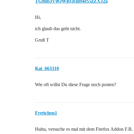
TG9nb3V0QWRQcm94eS5zZXJ2a
Hi,
ich glaub das geht nicht.
Gruß T
Kai_663310
Wie oft willst Du diese Frage noch posten?
Frettchen1
Huhu, versuche es mal mit dem Firefox Addon F.B. 