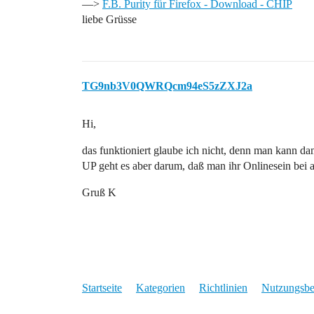
—>
F.B. Purity für Firefox - Download - CHIP
liebe Grüsse
TG9nb3V0QWRQcm94eS5zZXJ2a
Hi,
das funktioniert glaube ich nicht, denn man kann da
UP geht es aber darum, daß man ihr Onlinesein bei a
Gruß K
Startseite
Kategorien
Richtlinien
Nutzungsb